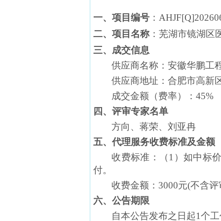
一、
项目编号
：
AHJF[Q]20260
二、
项目名称
：芜湖市镜湖区
三、成交信息
供应商名称：安徽华鹏工
供应商地址：合肥市高新
成交金额（费率）：
45%
四、评审专家名单
方向、蒋荣、刘亚冉
五、代理服务收费标准及金额
收费标准：（
1）如中标价
付。
收费金额：
3000元(不含
六、公告期限
自本公告发布之日起
1个