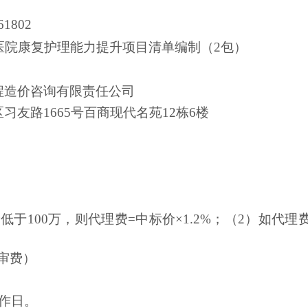
61802
医院康复护理能力提升项目清单编制（
2包）
程造价咨询有限责任公司
区习友路
1665号百商现代名苑12栋6楼
低于100万，则代理费=中标价×1.2%；（2）如代理费
评审费）
工作日。