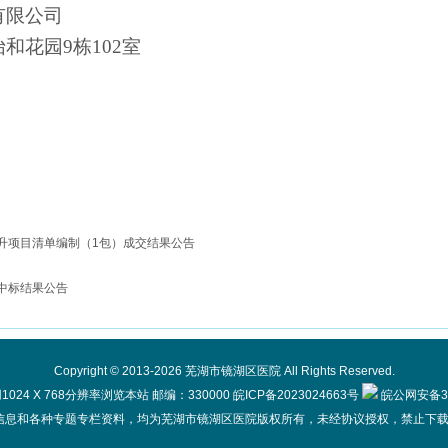
有限公司
怡和花园
9栋102室
升项目清单编制（1包）成交结果公告
中标结果公告
Copyright © 2013-2026 芜湖市镜湖区医院 All Rights Reserved.
24 X 768分辨率浏览本站 邮编：330000
皖ICP备2023024663号
皖公网安备340
信息和各种专题专栏资料，均为芜湖市镜湖区医院版权所有，未经协议授权，禁止下载