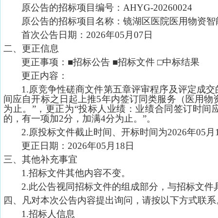
原公告的
招标项目编号：
AHYG-20260024
原公告的招标项目名称：镜湖区医院医用物资智
首次公告日期：
2026年05月07日
二、更正信息
更正事项：
■招标公告
■招标文件
□中标结果
更正内容：
1.原竞争性磋商文件第五章评审程序及评定成交
间应自开标之日起上推5年内签订同类服务（医用物资
为止。
”
，更正为
“投标人业绩：业绩合同签订时间
的，有一项加2分，加满4分为止。”。
2.
原
投标文件截止时间、开标时间
为
202
6
年
05
月
更正日期：
2026年05月18日
三、其他补充事宜
1.招标文件其他内容不变。
2.此公告视同招标文件的组成部分，与招标文件
四、凡对本次公告内容提出询问，请按以下方式联系
1.招标人信息